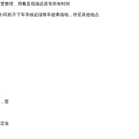
熨烫整理、用餐及现场还原等所有时间
外)司机不下车等候必须将车驶离场地，停至其他地点
票
久，需
部定金