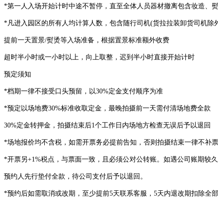
*第一人入场开始计时中途不暂停，直至全体人员器材撤离包含妆造、
*凡进入园区的所有人均计算人数，包含随行司机(货拉拉装卸货司机除
提前一天置景/熨烫等入场准备，根据置景标准额外收费
超时半小时或一小时以上，向上取整，迟到半小时直接开始计时
预定须知
*档期一律不接受口头预留，以30%定金支付顺序为准
*预定以场地费30%标准收取定金，最晚拍摄前一天需付清场地费全款
30%定金转押金，拍摄结束后1个工作日内场地方检查无误后予以退回
*场地报价均不含税，如需开票务必提前告知，否则拍摄结束一律不补
*开票另+1%税点，与票面一致，且必须公对公转账。如遇公司账期较
预约人先行垫付全款，待公司支付后予以退回。
*预约后如需取消或改期，至少提前5天联系客服，5天内退改期扣除全