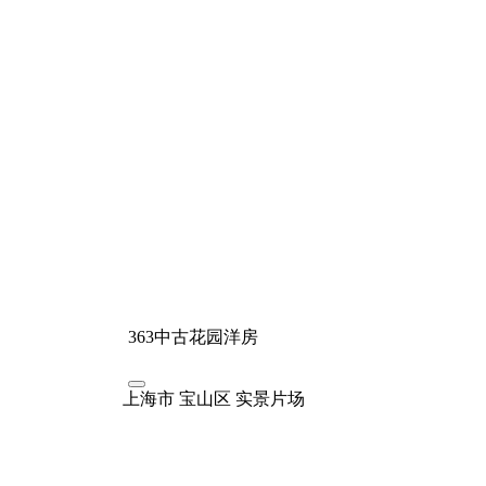
363
中古花园洋房
上海市
宝山区
实景片场