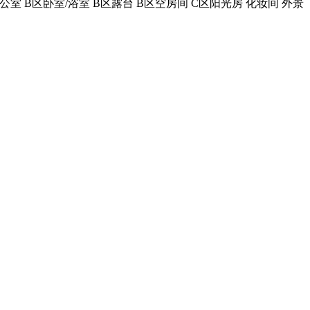
办公室
B区卧室/浴室
B区露台
B区空房间
C区阳光房
化妆间
外景