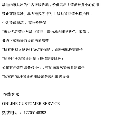
场地内家具均为中古正版收藏，价值高昂！请爱护并小心使用！
禁止穿鞋踩踏、暴力拖拽等行为！ 移动道具请全程抬行，
否则造成损坏，
需照价赔偿
*未经允许禁止对场地道具、墙面地面随意改色、改造，
务必正式拍摄前提前
沟通清楚
*所有器材入场必须做灯腿保护，如划伤地板需赔偿
*拍摄区全程禁止用餐（剧情需要除外）
如喝有色饮料请务必小心，打翻滴
漏污染家具需赔偿
*预室内/草坪禁止使用暖炮等烧油取暖设备
在线客服
ONLINE CUSTOMER SERVICE
热线电话：
17765148392